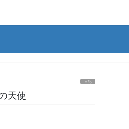
日記
の天使