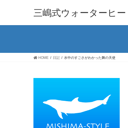
コ
ナ
ン
ビ
三嶋式ウォーターヒー
テ
ゲ
ン
ー
ツ
シ
へ
ョ
ス
ン
キ
に
ッ
移
HOME
日記
水中のすごさがわかった舞の天使
プ
動